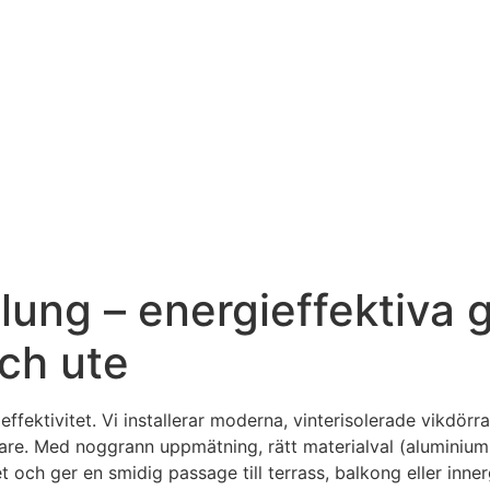
Malung – energieffektiva
ch ute
ffektivitet. Vi installerar moderna, vinterisolerade vikdörra
lare. Med noggrann uppmätning, rätt materialval (aluminiu
 och ger en smidig passage till terrass, balkong eller inne