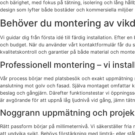
och bärighet, med fokus på tätning, isolering och lång hål
design som lyfter både bostäder och kommersiella miljöer 
Behöver du montering av vikdö
Vi guidar dig från första idé till färdig installation. Eft
och budget. När du använder vårt kontaktformulär får du sn
kvalitetskontroll och garantier på både material och monte
Professionell montering – vi instal
Vår process börjar med platsbesök och exakt uppmätning med
anslutning mot golv och fasad. Själva montaget omfattar k
beslag och gångjärn. Därefter funktionstestar vi öppningss
är avgörande för att uppnå låg ljudnivå vid gång, jämn tät
Noggrann uppmätning och projekt
Rätt passform börjar på millimeternivå. Vi säkerställer fr
att undvika svikt. Behövs förstärkning med limträ- eller stå