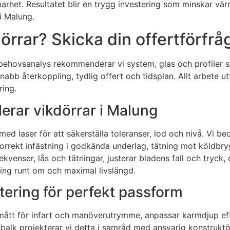
lbarhet. Resultatet blir en trygg investering som minskar v
i Malung.
rrar? Skicka din offertförfråg
er en behovsanalys rekommenderar vi system, glas och profile
abb återkoppling, tydlig offert och tidsplan. Allt arbete 
ring.
lerar vikdörrar i Malung
 laser för att säkerställa toleranser, lod och nivå. Vi be
orrekt infästning i godkända underlag, tätning mot köldbry
ekvenser, lås och tätningar, justerar bladens fall och tryc
ning runt om och maximal livslängd.
ering för perfekt passform
ia mått för infart och manöverutrymme, anpassar karmdjup e
lbalk projekterar vi detta i samråd med ansvarig konstruktör.