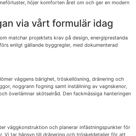
ärmeförluster, höjer komforten året om och ger en modern
an via vårt formulär idag
r som matchar projektets krav på design, energiprestanda
utförs enligt gällande byggregler, med dokumenterad
dömer väggens bärighet, tröskellösning, dränering och
ggor, noggrann fogning samt inställning av vagnskenor,
k, och överlämnar skötselråd. Den fackmässiga hanteringen
fter väggkonstruktion och planerar infästningspunkter för
 Vi tar hänsyn till dränering och tröskeldetaljer för att