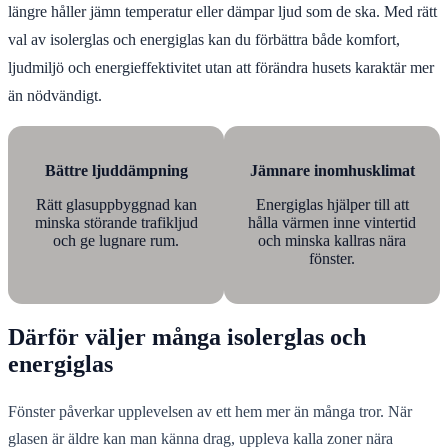
längre håller jämn temperatur eller dämpar ljud som de ska. Med rätt
val av isolerglas och energiglas kan du förbättra både komfort,
ljudmiljö och energieffektivitet utan att förändra husets karaktär mer
än nödvändigt.
Bättre ljuddämpning
Jämnare inomhusklimat
Rätt glasuppbyggnad kan
Energiglas hjälper till att
minska störande trafikljud
hålla värmen inne vintertid
och ge lugnare rum.
och minska kallras nära
fönster.
Därför väljer många isolerglas och
energiglas
Fönster påverkar upplevelsen av ett hem mer än många tror. När
glasen är äldre kan man känna drag, uppleva kalla zoner nära