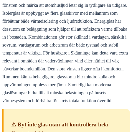
fönstren och märka att utomhusljud letar sig in tydligare än tidigare.
Isolerglas är uppbyggt av flera glasskivor med mellanrum som
förbättrar både värmeisolering och ljudreduktion. Energiglas har
dessutom en beläggning som hjälper till att reflektera värme tillbaka
in i bostaden. Kombinationen gör stor skillnad i vardagen, särskilt i
sovrum, vardagsrum och arbetsrum där både tystnad och stabil
temperatur är viktiga. För husägare i Skänninge kan detta vara extra
relevant i områden där väderväxlingar, vind eller närhet till väg
påverkar boendemiljön. Den stora vinsten ligger ofta i komforten.
Rummen känns behagligare, glasytorna blir mindre kalla och
uppvärmningen upplevs mer jämn. Samtidigt kan moderna
glaslösningar bidra till att minska belastningen på husets
värmesystem och förbättra fönstrets totala funktion över tid.
⚠️ Byt inte glas utan att kontrollera hela