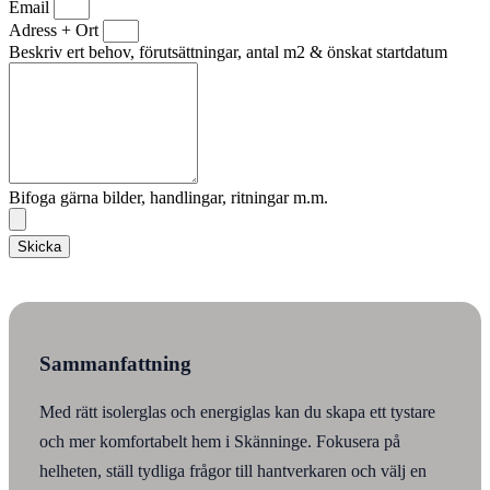
Email
Adress + Ort
Beskriv ert behov, förutsättningar, antal m2 & önskat startdatum
Bifoga gärna bilder, handlingar, ritningar m.m.
Skicka
Sammanfattning
Med rätt isolerglas och energiglas kan du skapa ett tystare
och mer komfortabelt hem i Skänninge. Fokusera på
helheten, ställ tydliga frågor till hantverkaren och välj en