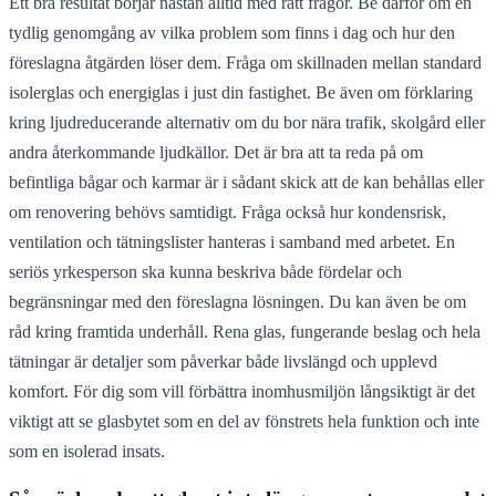
Ett bra resultat börjar nästan alltid med rätt frågor. Be därför om en
tydlig genomgång av vilka problem som finns i dag och hur den
föreslagna åtgärden löser dem. Fråga om skillnaden mellan standard
isolerglas och energiglas i just din fastighet. Be även om förklaring
kring ljudreducerande alternativ om du bor nära trafik, skolgård eller
andra återkommande ljudkällor. Det är bra att ta reda på om
befintliga bågar och karmar är i sådant skick att de kan behållas eller
om renovering behövs samtidigt. Fråga också hur kondensrisk,
ventilation och tätningslister hanteras i samband med arbetet. En
seriös yrkesperson ska kunna beskriva både fördelar och
begränsningar med den föreslagna lösningen. Du kan även be om
råd kring framtida underhåll. Rena glas, fungerande beslag och hela
tätningar är detaljer som påverkar både livslängd och upplevd
komfort. För dig som vill förbättra inomhusmiljön långsiktigt är det
viktigt att se glasbytet som en del av fönstrets hela funktion och inte
som en isolerad insats.