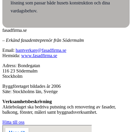
lösning som passar både husets konstruktion och dina
vardagsbehov.
fasadfirma.se
– Erkänd fasadentreprenör från Södermalm
Email:
hantverkare@fasadfirma.se
Hemsida:
www.fasadfirma.se
Adress: Bondegatan
116 23 Södermalm
Stockholm
Byggföretaget bildades år 2006
Säte: Stockholms län, Sverige
Verksamhetsbeskrivning
Aktiebolaget ska bedriva putsning och renovering av fasader,
balkong, fönster, måleri samt byggnadsverksamhet.
Hitta till oss