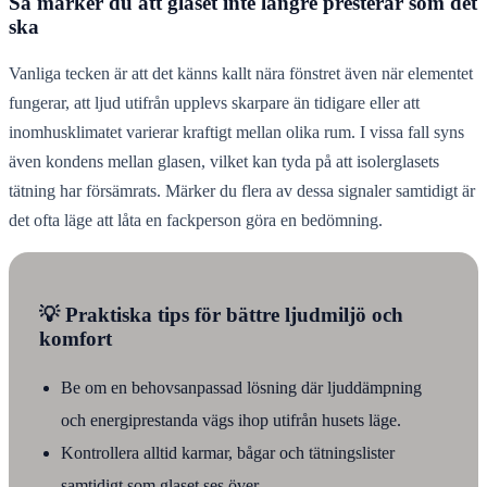
Så märker du att glaset inte längre presterar som det
ska
Vanliga tecken är att det känns kallt nära fönstret även när elementet
fungerar, att ljud utifrån upplevs skarpare än tidigare eller att
inomhusklimatet varierar kraftigt mellan olika rum. I vissa fall syns
även kondens mellan glasen, vilket kan tyda på att isolerglasets
tätning har försämrats. Märker du flera av dessa signaler samtidigt är
det ofta läge att låta en fackperson göra en bedömning.
💡 Praktiska tips för bättre ljudmiljö och
komfort
Be om en behovsanpassad lösning där ljuddämpning
och energiprestanda vägs ihop utifrån husets läge.
Kontrollera alltid karmar, bågar och tätningslister
samtidigt som glaset ses över.